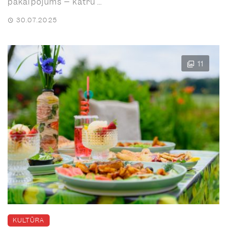
pakalpojums – katru ...
30.07.2025
11
KULTŪRA