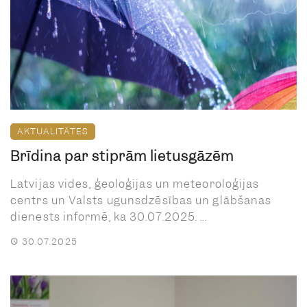
AKTUALITĀTES
Brīdina par stiprām lietusgāzēm
Latvijas vides, ģeoloģijas un meteoroloģijas
centrs un Valsts ugunsdzēsības un glābšanas
dienests informē, ka 30.07.2025. ...
30.07.2025