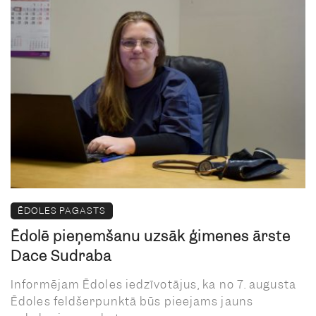
ĒDOLES PAGASTS
Ēdolē pieņemšanu uzsāk ģimenes ārste
Dace Sudraba
Informējam Ēdoles iedzīvotājus, ka no 7. augusta
Ēdoles feldšerpunktā būs pieejams jauns