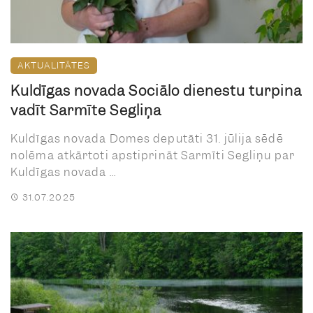
AKTUALITĀTES
Kuldīgas novada Sociālo dienestu turpina
vadīt Sarmīte Segliņa
Kuldīgas novada Domes deputāti 31. jūlija sēdē
nolēma atkārtoti apstiprināt Sarmīti Segliņu par
Kuldīgas novada ...
31.07.2025