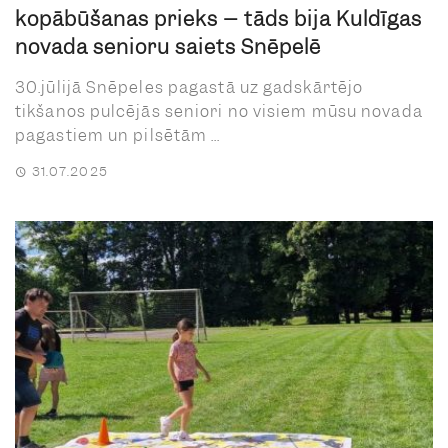
kopābūšanas prieks – tāds bija Kuldīgas
novada senioru saiets Snēpelē
30.jūlijā Snēpeles pagastā uz gadskārtējo
tikšanos pulcējās seniori no visiem mūsu novada
pagastiem un pilsētām ...
31.07.2025