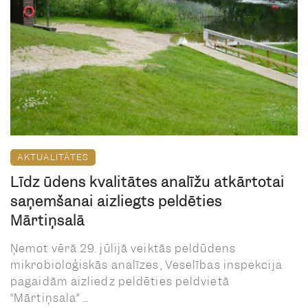
AKTUALITĀTES
Līdz ūdens kvalitātes analīžu atkārtotai
saņemšanai aizliegts peldēties
Mārtiņsalā
Ņemot vērā 29. jūlijā veiktās peldūdens
mikrobioloģiskās analīzes, Veselības inspekcija
pagaidām aizliedz peldēties peldvietā
“Mārtiņsala” ...