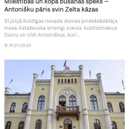
Mīlestības un kopā būšanas spēks –
Antonišku pāris svin Zelta kāzas
31.jūlijā Kuldīgas novada domes priekšsēdētāja
Inese Astaševska sirsnīgi sveica kuldīdzniekus
Dainu un Uldi Antoniškus, kuri ...
31.07.2025