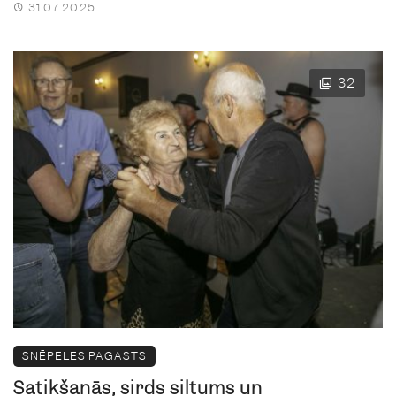
31.07.2025
32
SNĒPELES PAGASTS
Satikšanās, sirds siltums un