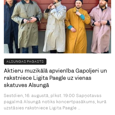
ALSUNGAS PAGASTS
Aktieru muzikālā apvienība Gapoljeri un
rakstniece Ligita Paegle uz vienas
skatuves Alsungā
Sestdien, 16. augustā, plkst. 19.00 Sapņotavas
pagalmā Alsungā notiks koncertpasākums, kurā
uzstāsies rakstniece Ligita Paegle ...