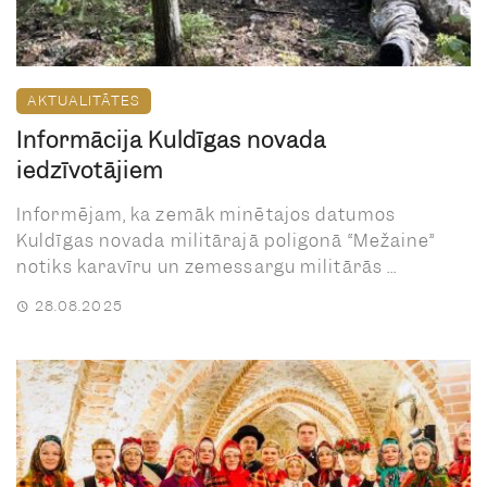
AKTUALITĀTES
Informācija Kuldīgas novada
iedzīvotājiem
Informējam, ka zemāk minētajos datumos
Kuldīgas novada militārajā poligonā “Mežaine”
notiks karavīru un zemessargu militārās ...
28.08.2025