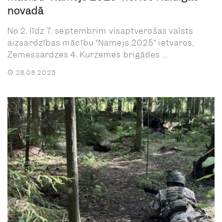
novadā
No 2. līdz 7. septembrim visaptverošas valsts
aizsardzības mācību “Namejs 2025” ietvaros,
Zemessardzes 4. Kurzemes brigādes ...
28.08.2025