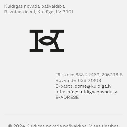
Kuldīgas novada pašvaldība
Baznīcas iela 1, Kuldīga, LV 3301
Tālrunis: 633 22469, 29579618
Būvvalde: 633 21903
E-pasts:
dome@kuldiga.lv
Info:
info@kuldigasnovads.lv
E-ADRESE
© 2024 Kuldīgas novada pašvaldība, Visas tiesības