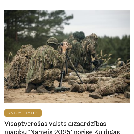
AKTUALITĀTES
Visaptverošas valsts aizsardzības
mācību “Namejs 2025” norise Kuldīgas