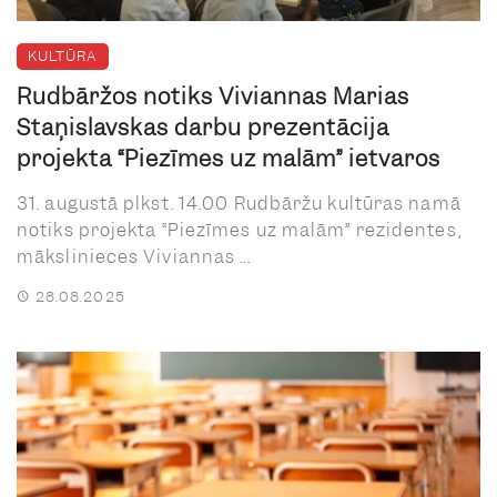
KULTŪRA
Rudbāržos notiks Viviannas Marias
Staņislavskas darbu prezentācija
projekta “Piezīmes uz malām” ietvaros
31. augustā plkst. 14.00 Rudbāržu kultūras namā
notiks projekta “Piezīmes uz malām” rezidentes,
mākslinieces Viviannas ...
28.08.2025