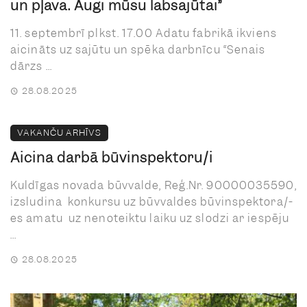
un pļava. Augi mūsu labsajūtai”
11. septembrī plkst. 17.00 Adatu fabrikā ikviens
aicināts uz sajūtu un spēka darbnīcu “Senais
dārzs ...
28.08.2025
VAKANČU ARHĪVS
Aicina darbā būvinspektoru/i
Kuldīgas novada būvvalde, Reģ.Nr. 90000035590,
izsludina konkursu uz būvvaldes būvinspektora/-
es amatu uz nenoteiktu laiku uz slodzi ar iespēju
...
28.08.2025