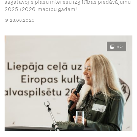
sagatavojis plašu interešu izglītības piedāvājumu
2025./2026. mācību gadam! ...
28.08.2025
30