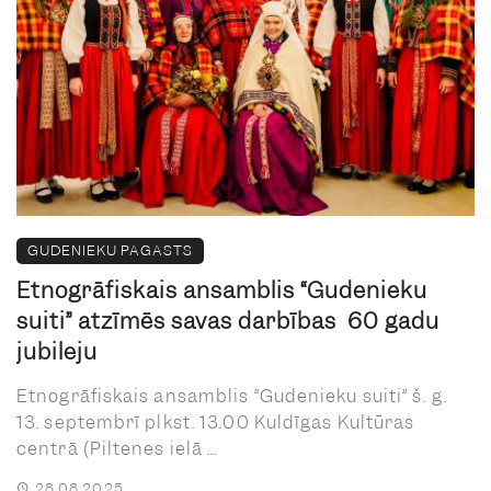
GUDENIEKU PAGASTS
Etnogrāfiskais ansamblis “Gudenieku
suiti” atzīmēs savas darbības 60 gadu
jubileju
Etnogrāfiskais ansamblis “Gudenieku suiti” š. g.
13. septembrī plkst. 13.00 Kuldīgas Kultūras
centrā (Piltenes ielā ...
28.08.2025