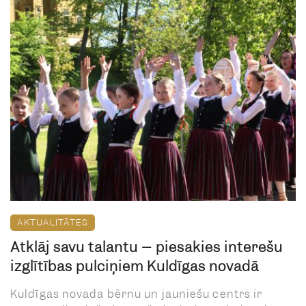
AKTUALITĀTES
Atklāj savu talantu – piesakies interešu
izglītības pulciņiem Kuldīgas novadā
Kuldīgas novada bērnu un jauniešu centrs ir