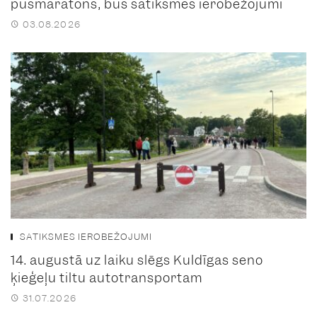
pusmaratons, būs satiksmes ierobežojumi
03.08.2026
SATIKSMES IEROBEŽOJUMI
14. augustā uz laiku slēgs Kuldīgas seno
ķieģeļu tiltu autotransportam
31.07.2026