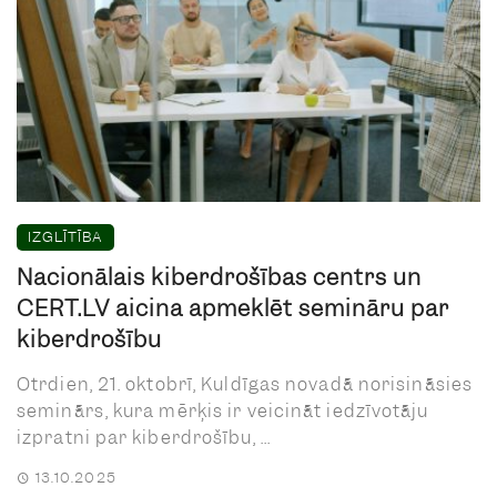
IZGLĪTĪBA
Nacionālais kiberdrošības centrs un
CERT.LV aicina apmeklēt semināru par
kiberdrošību
Otrdien, 21. oktobrī, Kuldīgas novadā norisināsies
seminārs, kura mērķis ir veicināt iedzīvotāju
izpratni par kiberdrošību, ...
13.10.2025