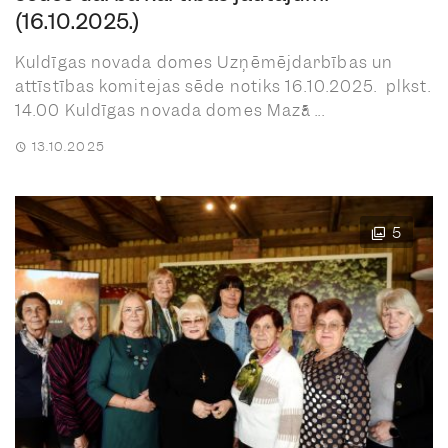
(16.10.2025.)
Kuldīgas novada domes Uzņēmējdarbības un
attīstības komitejas sēde notiks 16.10.2025. plkst.
14.00 Kuldīgas novada domes Mazā ...
13.10.2025
5