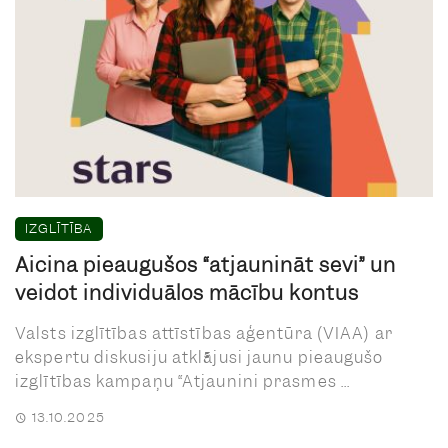
IZGLĪTĪBA
Aicina pieaugušos “atjaunināt sevi” un
veidot individuālos mācību kontus
Valsts izglītības attīstības aģentūra (VIAA) ar
ekspertu diskusiju atklājusi jaunu pieaugušo
izglītības kampaņu “Atjaunini prasmes ...
13.10.2025