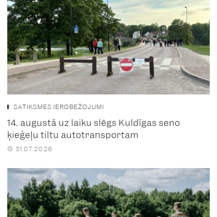
SATIKSMES IEROBEŽOJUMI
14. augustā uz laiku slēgs Kuldīgas seno
ķieģeļu tiltu autotransportam
31.07.2026