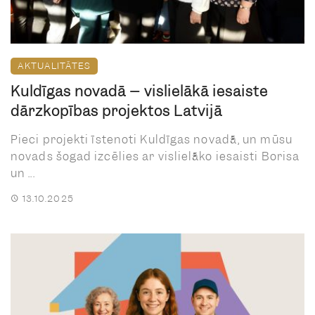
AKTUALITĀTES
Kuldīgas novadā – vislielākā iesaiste
dārzkopības projektos Latvijā
Pieci projekti īstenoti Kuldīgas novadā, un mūsu
novads šogad izcēlies ar vislielāko iesaisti Borisa
un ...
13.10.2025