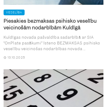
VESELĪBA
Piesakies bezmaksas psihisko veselību
veicinošām nodarbībām Kuldīgā
Kuldīgas novada pašvaldība sadarbībā ar SIA
“OnPlate pasākumi” īsteno BEZMAKSAS psihisko
veselību veicinošas nodarbības novada ...
13.10.2025