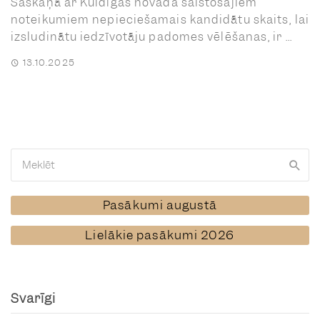
Saskaņā ar Kuldīgas novada saistošajiem
noteikumiem nepieciešamais kandidātu skaits, lai
izsludinātu iedzīvotāju padomes vēlēšanas, ir ...
13.10.2025
Pasākumi augustā
Lielākie pasākumi 2026
Svarīgi