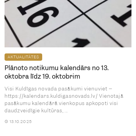
AKTUALITĀTES
Plānoto notikumu kalendārs no 13.
oktobra līdz 19. oktobrim
Visi Kuldīgas novada pasākumi vienuviet –
https://kalendars.kuldigasnovads.lv/ Vienotajā
pasākumu kalendārā vienkopus apkopoti visi
daudzveidīgie kultūras, ...
13.10.2025