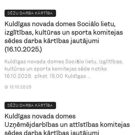
SĒŽU DARBA KĀRTĪBA
Kuldīgas novada domes Sociālo lietu,
izglītības, kultūras un sporta komitejas
sēdes darba kārtības jautājumi
(16.10.2025.)
Kuldīgas novada domes Sociālo lietu, izglītības,
kultūras un sporta komitejas sēde notiks
16.10.2025. plkst. 15.00 Kuldīgas ...
13.10.2025
SĒŽU DARBA KĀRTĪBA
Kuldīgas novada domes
Uzņēmējdarbības un attīstības komitejas
sēdes darba kārtības jautājumi