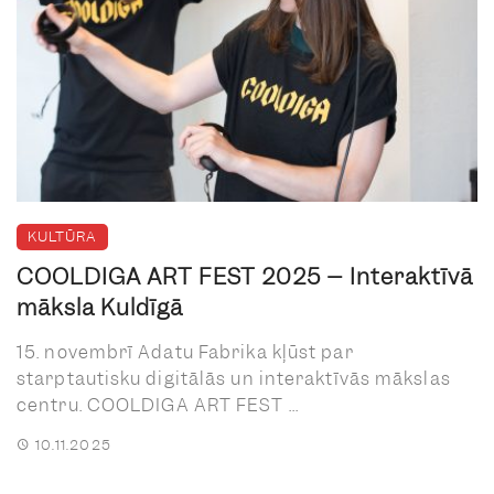
KULTŪRA
COOLDIGA ART FEST 2025 – Interaktīvā
māksla Kuldīgā
15. novembrī Adatu Fabrika kļūst par
starptautisku digitālās un interaktīvās mākslas
centru. COOLDIGA ART FEST ...
10.11.2025