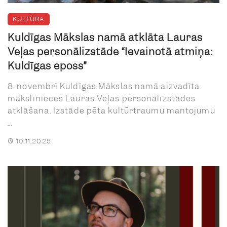
KULTŪRA
Kuldīgas Mākslas namā atklāta Lauras
Veļas personālizstāde “Ievainotā atmiņa:
Kuldīgas eposs”
8. novembrī Kuldīgas Mākslas namā aizvadīta
mākslinieces Lauras Veļas personālizstādes
atklāšana. Izstāde pēta kultūrtraumu mantojumu
...
10.11.2025