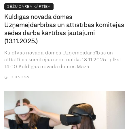
SĒŽU DARBA KĀRTĪBA
Kuldīgas novada domes
Uzņēmējdarbības un attīstības komitejas
sēdes darba kārtības jautājumi
(13.11.2025.)
Kuldīgas novada domes Uzņēmējdarbības un
attīstības komitejas sēde notiks 13.11.2025. plkst.
14.00 Kuldīgas novada domes Mazā ...
10.11.2025