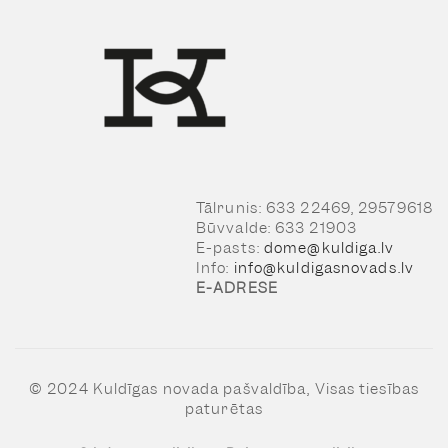
Tālrunis: 633 22469, 29579618
Būvvalde: 633 21903
E-pasts:
dome@kuldiga.lv
Info:
info@kuldigasnovads.lv
E-ADRESE
© 2024 Kuldīgas novada pašvaldība, Visas tiesības
paturētas