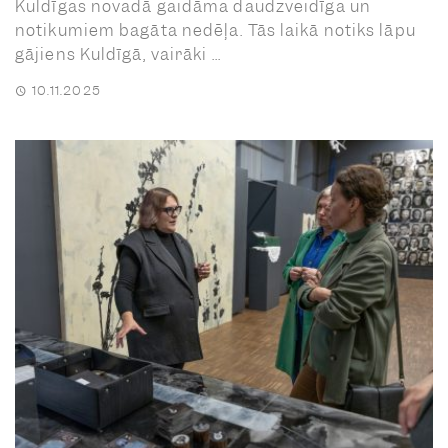
Kuldīgas novadā gaidāma daudzveidīga un
notikumiem bagāta nedēļa. Tās laikā notiks lāpu
gājiens Kuldīgā, vairāki ...
10.11.2025