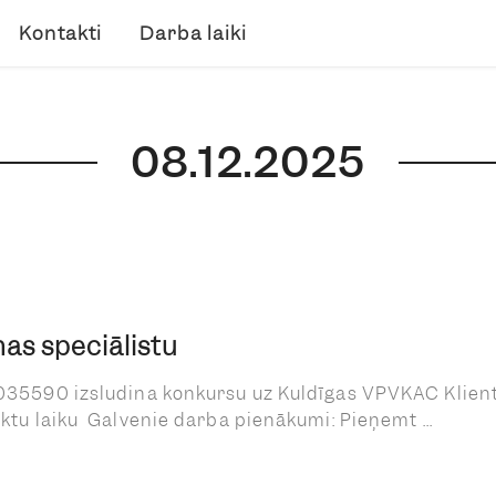
Kontakti
Darba laiki
08.12.2025
as speciālistu
035590 izsludina konkursu uz Kuldīgas VPVKAC Klien
tu laiku Galvenie darba pienākumi: Pieņemt ...