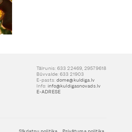
Tālrunis: 633 22469, 29579618
Būvvalde: 633 21903
E-pasts:
dome@kuldiga.lv
Info:
info@kuldigasnovads.lv
E-ADRESE
Sīkdatņu politika
Privātuma politika