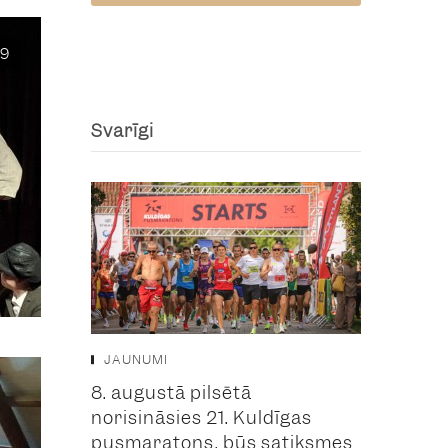
19
Svarīgi
JAUNUMI
8. augustā pilsētā
norisināsies 21. Kuldīgas
pusmaratons, būs satiksmes