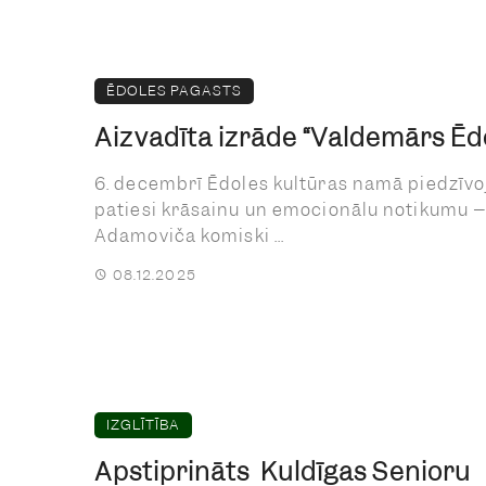
ĒDOLES PAGASTS
Aizvadīta izrāde “Valdemārs Ēd
6. decembrī Ēdoles kultūras namā piedzīv
patiesi krāsainu un emocionālu notikumu –
Adamoviča komiski ...
08.12.2025
IZGLĪTĪBA
Apstiprināts Kuldīgas Senioru