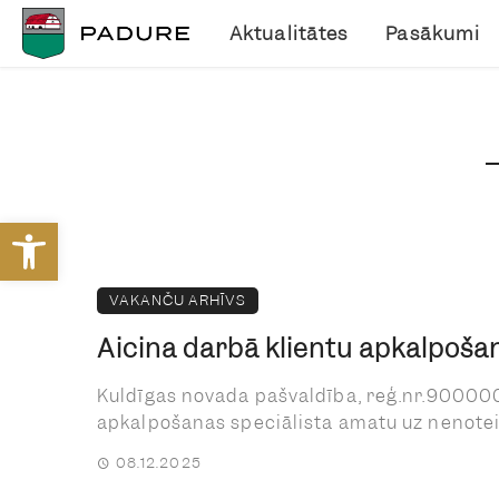
Aktualitātes
Pasākumi
Open toolbar
VAKANČU ARHĪVS
Aicina darbā klientu apkalpošan
Kuldīgas novada pašvaldība, reģ.nr.90000
apkalpošanas speciālista amatu uz nenoteik
08.12.2025