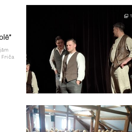
olē”
ojām
 Friča