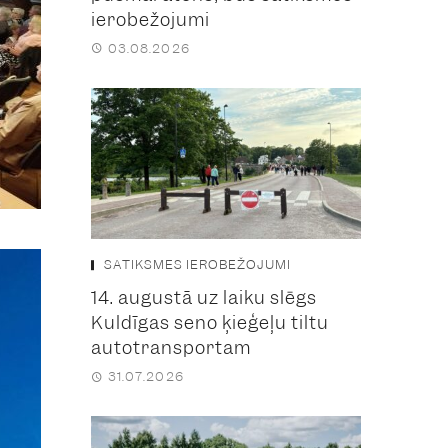
ierobežojumi
03.08.2026
SATIKSMES IEROBEŽOJUMI
14. augustā uz laiku slēgs
Kuldīgas seno ķieģeļu tiltu
autotransportam
31.07.2026