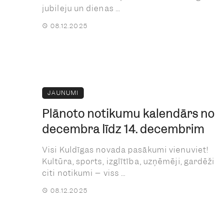
jubileju un dienas ...
08.12.2025
JAUNUMI
Plānoto notikumu kalendārs no 
decembra līdz 14. decembrim
Visi Kuldīgas novada pasākumi vienuviet!
Kultūra, sports, izglītība, uzņēmēji, gardēži
citi notikumi – viss ...
08.12.2025