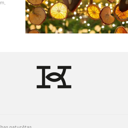
em,
ības paturētas