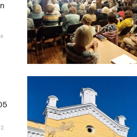
un
ņa
05
12.