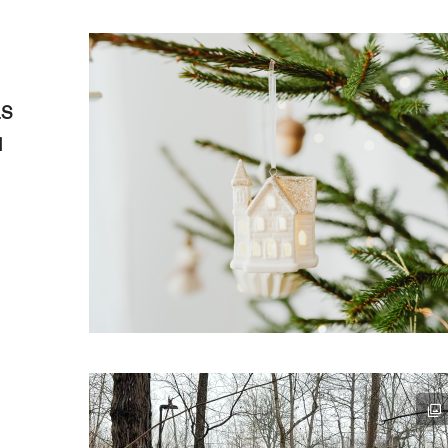
as
u
a