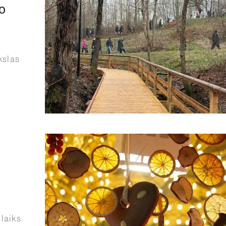
o
kslas
laiks.