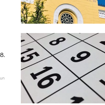
8.
 un