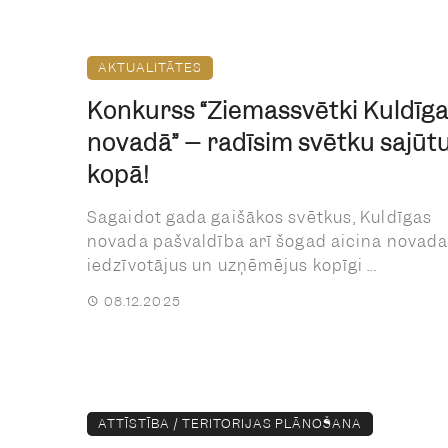
AKTUALITĀTES
Konkurss “Ziemassvētki Kuldīg
novadā” – radīsim svētku sajūt
kopā!
Sagaidot gada gaišākos svētkus, Kuldīgas
novada pašvaldība arī šogad aicina novad
iedzīvotājus un uzņēmējus kopīgi ...
08.12.2025
ATTĪSTĪBA / TERITORIJAS PLĀNOŠANA