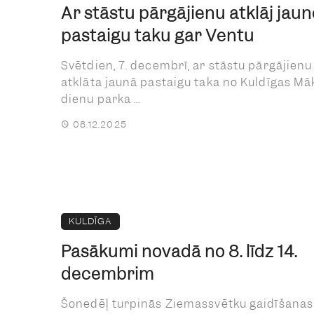
Ar stāstu pārgājienu atklāj jaun
pastaigu taku gar Ventu
Svētdien, 7. decembrī, ar stāstu pārgājienu
atklāta jaunā pastaigu taka no Kuldīgas Mā
dienu parka ...
08.12.2025
KULDĪGA
Pasākumi novadā no 8. līdz 14.
decembrim
Šonedēļ turpinās Ziemassvētku gaidīšanas 