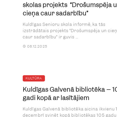
skolas projekts “Drošumspēja 
cieņa caur sadarbību”
Kuldīgas Senioru skola informē, ka tās
izstrādātais projekts “Drošumspēja un cie
caur sadarbību” ir guvis ...
08.12.2025
KULTŪRA
Kuldīgas Galvenā bibliotēka – 1
gadi kopā ar lasītājiem
Kuldīgas Galvenā bibliotēka aicina ikvienu 
decembrī svinēt kopā bibliotēkas 105 gadu