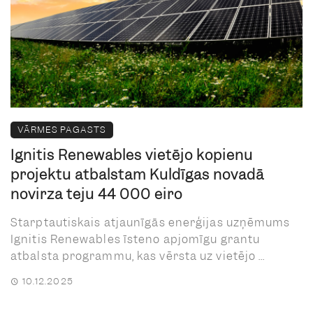
VĀRMES PAGASTS
Ignitis Renewables vietējo kopienu
projektu atbalstam Kuldīgas novadā
novirza teju 44 000 eiro
Starptautiskais atjaunīgās enerģijas uzņēmums
Ignitis Renewables īsteno apjomīgu grantu
atbalsta programmu, kas vērsta uz vietējo ...
10.12.2025