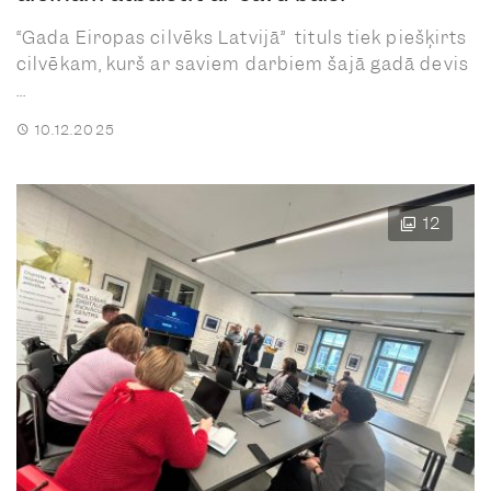
“Gada Eiropas cilvēks Latvijā” tituls tiek piešķirts
cilvēkam, kurš ar saviem darbiem šajā gadā devis
...
10.12.2025
12