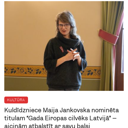
KULTŪRA
Kuldīdzniece Maija Jankovska nominēta
titulam “Gada Eiropas cilvēks Latvijā” –
aicinām atbalstīt ar savu balsi