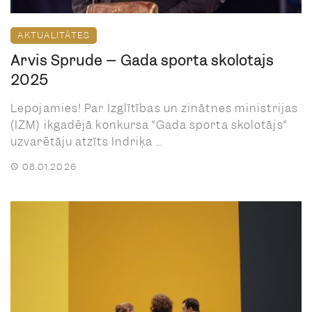
AKTUALITĀTES
Arvis Sprude – Gada sporta skolotājs
2025
Lepojamies! Par Izglītības un zinātnes ministrijas
(IZM) ikgadējā konkursa “Gada sporta skolotājs”
uzvarētāju atzīts Indriķa ...
08.01.2026