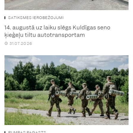
SATIKSMES IEROBEŽOJUMI
14. augustā uz laiku slēgs Kuldīgas seno
ķieģeļu tiltu autotransportam
31.07.2026
RUMBAS PAGASTS