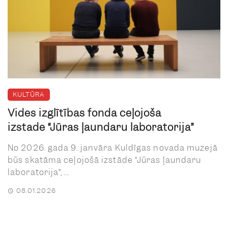
KULTŪRA
Vides izglītības fonda ceļojošā
izstāde “Jūras ļaundaru laboratorija”
No 2026. gada 9. janvāra Kuldīgas novada muzejā
būs skatāma ceļojošā izstāde “Jūras ļaundaru
laboratorija”, ...
08.01.2026