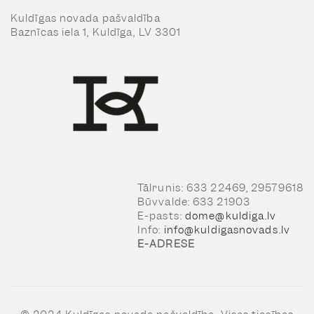
Kuldīgas novada pašvaldība
Baznīcas iela 1, Kuldīga, LV 3301
Tālrunis: 633 22469, 29579618
Būvvalde: 633 21903
E-pasts:
dome@kuldiga.lv
Info:
info@kuldigasnovads.lv
E-ADRESE