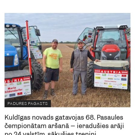
PADURES PAGASTS
Kuldīgas novads gatavojas 68. Pasaules
čempionātam aršanā – ieradušies arāji
no 24 valstīm, sākušies treniņi