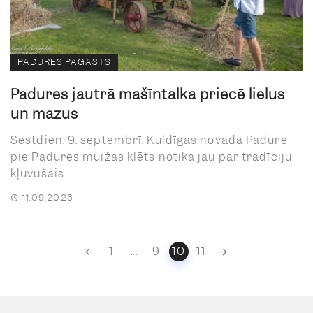
PADURES PAGASTS
Padures jautrā mašīntalka priecē lielus
un mazus
Sestdien, 9. septembrī, Kuldīgas novada Padurē
pie Padures muižas klēts notika jau par tradīciju
kļuvušais ...
11.09.2023
Posts
1
...
9
10
11
navigation