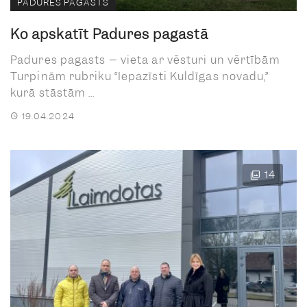
PADURES PAGASTS
Ko apskatīt Padures pagastā
Padures pagasts – vieta ar vēsturi un vērtībām
Turpinām rubriku “Iepazīsti Kuldīgas novadu,”
kurā stāstām ...
19.04.2024
14