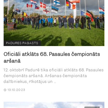
PADURES PAGASTS
Oficiāli atklāts 68. Pasaules čempionāts
aršanā
12. oktobrī Padurē tika oficiāli atklāts 68. Pasaules
čempionāts aršanā. Aršanas čempionāta
dalībniekus, rīkotājus un ...
13.10.2023