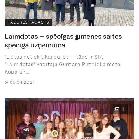
PADURES PAGASTS
Laimdotas – spēcīgas ģimenes saites
spēcīgā uzņēmumā
“Lietas notiek tikai darot” – tāds ir SIA
“Laimdotas” vadītāja Guntara Pirtnieka moto.
Kopā ar ...
05.04.2024
11