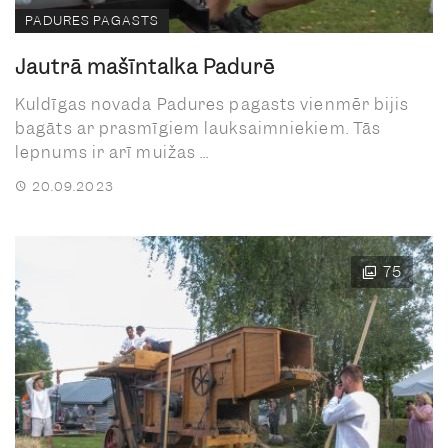
PADURES PAGASTS
Jautrā mašīntalka Padurē
Kuldīgas novada Padures pagasts vienmēr bijis
bagāts ar prasmīgiem lauksaimniekiem. Tās
lepnums ir arī muižas ...
20.09.2023
75