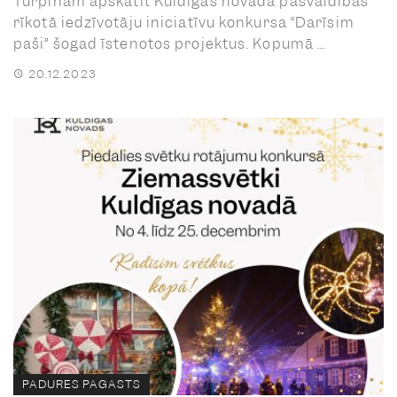
Turpinām apskatīt Kuldīgas novada pašvaldības
rīkotā iedzīvotāju iniciatīvu konkursa “Darīsim
paši” šogad īstenotos projektus. Kopumā ...
20.12.2023
PADURES PAGASTS