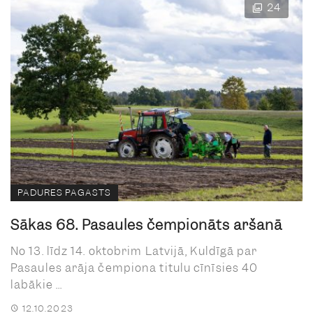
24
PADURES PAGASTS
Sākas 68. Pasaules čempionāts aršanā
No 13. līdz 14. oktobrim Latvijā, Kuldīgā par
Pasaules arāja čempiona titulu cīnīsies 40
labākie ...
12.10.2023