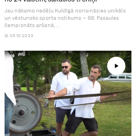
Jau nākamo nedēļu Kuldīgā norisināsies unikāls
un vēsturisks sporta notikums – 68. Pasaules
čempionāts aršanā, ...
05.10.2023