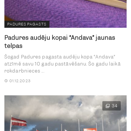
PADURES PAGASTS
Padures audēju kopai “Andava” jaunas
telpas
Šogad Padures pagasta audēju kopa “Andava”
atzīmē savu 10 gadu pastāvēšanu. Šo gadu laikā
rokdarbnieces ...
01.12.2023
34