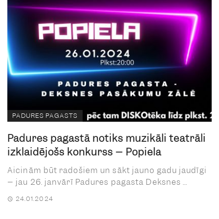
PADURES PAGASTS
Padures pagastā notiks muzikāli teatrāli
izklaidējošs konkurss – Popiela
Aicinām būt radošiem un sākt jauno gadu jaudīgi
– jau 26. janvārī Padures pagasta Deksnes ...
24.01.2024