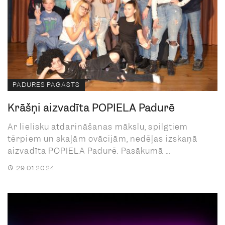
PADURES PAGASTS
Krāšņi aizvadīta POPIELA Padurē
Ar lielisku atdarināšanas mākslu, spilgtiem
tērpiem un skaļām ovācijām, nedēļas izskaņā
aizvadīta POPIELA Padurē. Pasākumā ...
29.01.2024