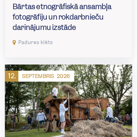
Bārtas etnogrāfiskā ansambļa
fotogrāfiju un rokdarbnieču
darinājumu izstāde
Padures klēts
12.
SEPTEMBRIS
2026