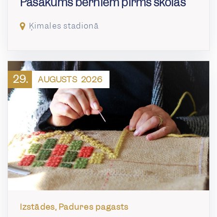
Pasākums bērniem pirms skolas
Ķimales stadionā
29.
AUGUSTS
2026
Izstādes, Padures pagasts