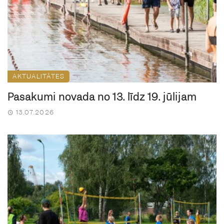
AKTUALITĀTES
Pasākumi novadā no 13. līdz 19. jūlijam
13.07.2026