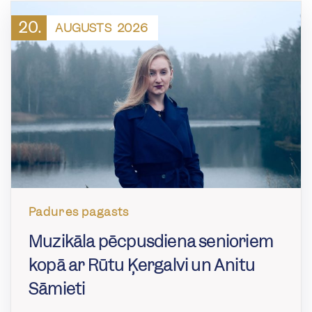
20.
AUGUSTS
2026
Padures pagasts
Muzikāla pēcpusdiena senioriem
kopā ar Rūtu Ķergalvi un Anitu
Sāmieti