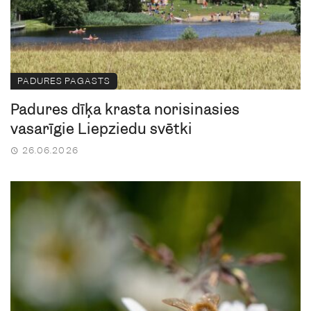
PADURES PAGASTS
Padures dīķa krastā norisināsies
vasarīgie Liepziedu svētki
26.06.2026