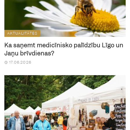
AKTUALITĀTES
Kā saņemt medicīnisko palīdzību Līgo un
Jāņu brīvdienās?
17.06.2026