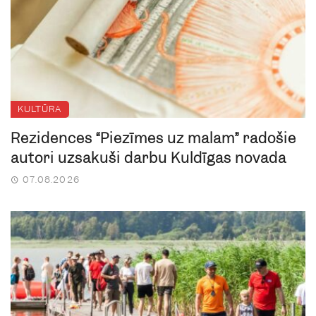
KULTŪRA
Rezidences “Piezīmes uz malām” radošie
autori uzsākuši darbu Kuldīgas novadā
07.08.2026