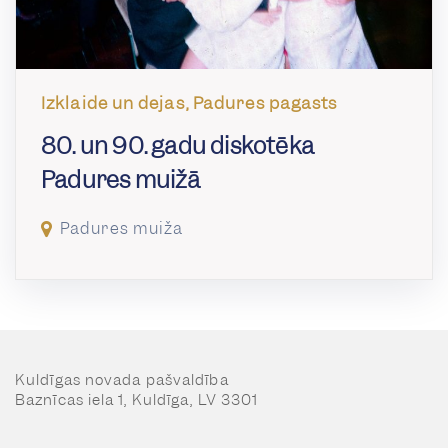
Izklaide un dejas, Padures pagasts
80. un 90. gadu diskotēka
Padures muižā
Padures muiža
Kuldīgas novada pašvaldība
Baznīcas iela 1, Kuldīga, LV 3301