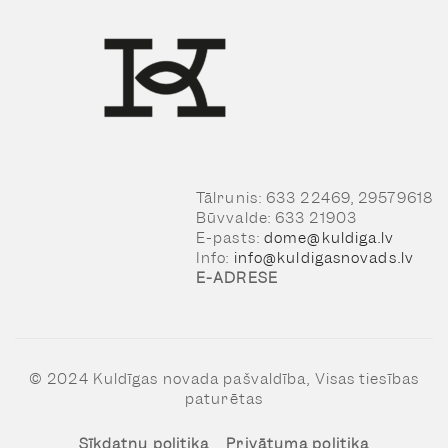
Tālrunis: 633 22469, 29579618
Būvvalde: 633 21903
E-pasts:
dome@kuldiga.lv
Info:
info@kuldigasnovads.lv
E-ADRESE
© 2024 Kuldīgas novada pašvaldība, Visas tiesības
paturētas
Sīkdatņu politika
Privātuma politika