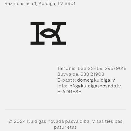
Baznīcas iela 1, Kuldīga, LV 3301
Tālrunis: 633 22469, 29579618
Būvvalde: 633 21903
E-pasts:
dome@kuldiga.lv
Info:
info@kuldigasnovads.lv
E-ADRESE
© 2024 Kuldīgas novada pašvaldība, Visas tiesības
paturētas