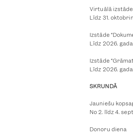
Virtuālā izstād
Līdz 31. oktobri
Izstāde “Dokume
Līdz 2026. gada 
Izstāde “Grāmat
Līdz 2026. gada
SKRUNDĀ
Jauniešu kopsa
No 2. līdz 4. s
Donoru diena