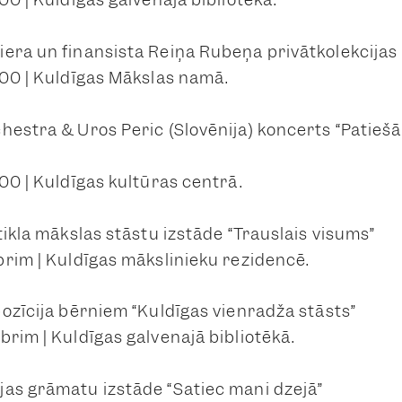
era un finansista Reiņa Rubeņa privātkolekcijas
.00 | Kuldīgas Mākslas namā.
hestra & Uros Peric (Slovēnija) koncerts “Patieš
00 | Kuldīgas kultūras centrā.
tikla mākslas stāstu izstāde “Trauslais visums”
brim | Kuldīgas mākslinieku rezidencē.
pozīcija bērniem “Kuldīgas vienradža stāsts”
brim | Kuldīgas galvenajā bibliotēkā.
as grāmatu izstāde “Satiec mani dzejā”