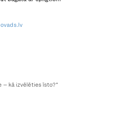
ovads.lv
– kā izvēlēties īsto?”