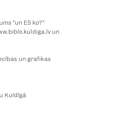
ums “un ES ko?”
w.biblo.kuldiga.lv un
cības un grafikas
u Kuldīgā
ā