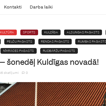
Kontakti
Darba laiki
KULTŪRA
SPORTS
KULDĪGA
ALSUNGAS PAGASTS
PELČU PAGASTS
RENDAS PAGASTS
RUMBAS PAGAST
NĪKRĀCES PAGASTS
RUDBĀRŽU PAGASTS
 – šonedēļ Kuldīgas novadā!
6 skatījumi
0