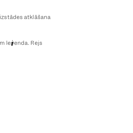
 izstādes atklāšana
ām leģenda. Rejs