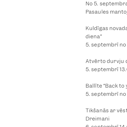
No 5. septembra
Pasaules mantoj
Kuldīgas novada
diena”
5. septembrī no
Atvērto durvju 
5. septembrī 13
Ballīte “Back to
5. septembrī no 
Tikšanās ar vēs
Dreimani
6. septembrī 14.