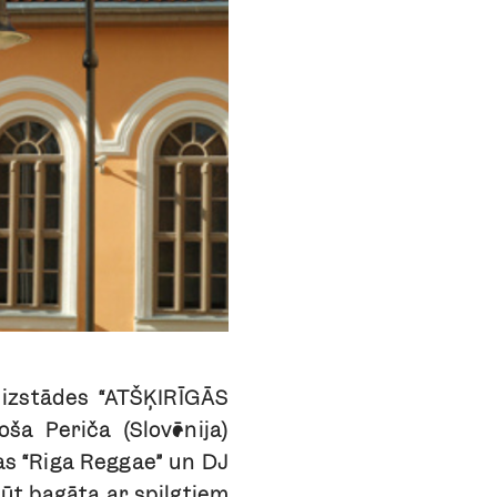
 izstādes “ATŠĶIRĪGĀS
ša Periča (Slovēnija)
bas “Riga Reggae” un DJ
ūt bagāta ar spilgtiem