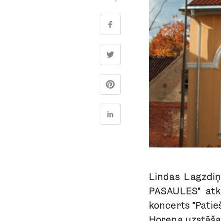
Lindas Lagzdiņ
PASAULES” atkl
koncerts “Patie
Horena uzstāšan