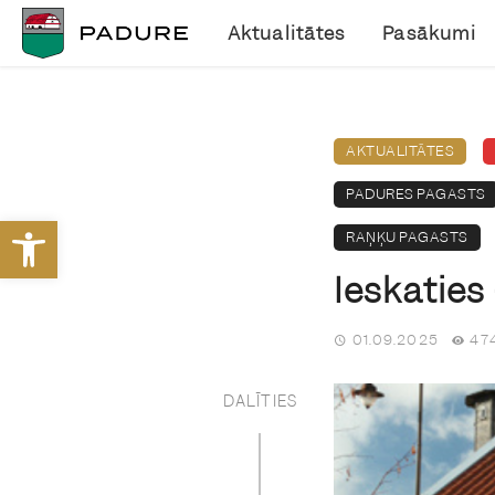
Aktualitātes
Pasākumi
AKTUALITĀTES
PADURES PAGASTS
Open toolbar
RAŅĶU PAGASTS
Ieskaties
01.09.2025
474
DALĪTIES