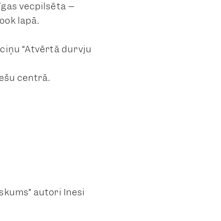
īgas vecpilsēta –
ook lapā.
lciņu “Atvērtā durvju
iešu centrā.
skums” autori Inesi