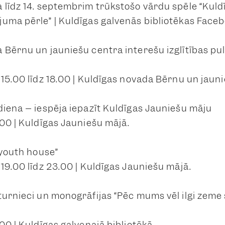
 līdz 14. septembrim trūkstošo vārdu spēle “Kuld
uma pērle” | Kuldīgas galvenās bibliotēkas Faceb
 Bērnu un jauniešu centra interešu izglītības pu
 15.00 līdz 18.00 | Kuldīgas novada Bērnu un jaun
diena – iespēja iepazīt Kuldīgas Jauniešu māju
.00 | Kuldīgas Jauniešu mājā.
 youth house”
19.00 līdz 23.00 | Kuldīgas Jauniešu mājā.
turnieci un monogrāfijas “Pēc mums vēl ilgi zeme 
00 | Kuldīgas galvenajā bibliotēkā.