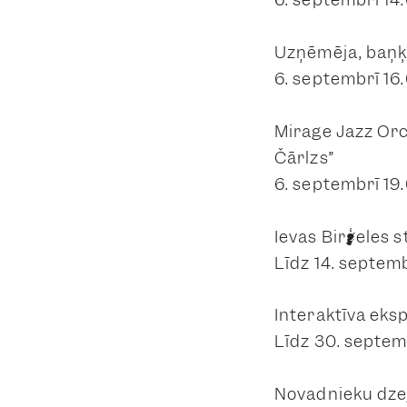
Uzņēmēja, baņķi
6. septembrī 16
Mirage Jazz Orc
Čārlzs”
6. septembrī 19.
Ievas Birģeles s
Līdz 14. septem
Interaktīva eks
Līdz 30. septem
Novadnieku dzej