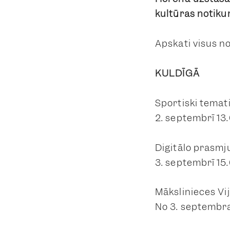
kultūras notik
Apskati visus 
KULDĪGĀ
Sportiski temat
2. septembrī 13
Digitālo prasmju
3. septembrī 15
Mākslinieces Vi
No 3. septembra 