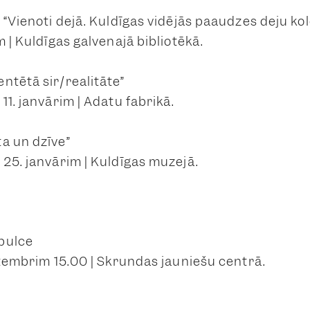
e “Vienoti dejā. Kuldīgas vidējās paaudzes deju k
m | Kuldīgas galvenajā bibliotēkā.
ntētā sir/realitāte”
11. janvārim | Adatu fabrikā.
a un dzīve”
 25. janvārim | Kuldīgas muzejā.
pulce
eptembrim 15.00 | Skrundas jauniešu centrā.