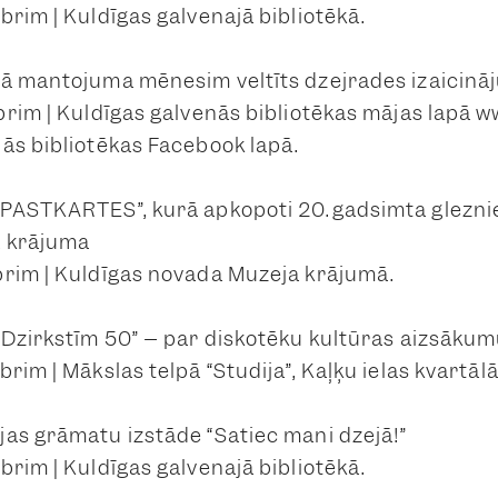
brim | Kuldīgas galvenajā bibliotēkā.
ā mantojuma mēnesim veltīts dzejrades izaicināj
brim | Kuldīgas galvenās bibliotēkas mājas lapā ww
ās bibliotēkas Facebook lapā.
PASTKARTES”, kurā apkopoti 20.gadsimta gleznie
a krājuma
rim | Kuldīgas novada Muzeja krājumā.
 Dzirkstīm 50” – par diskotēku kultūras aizsākum
rim | Mākslas telpā “Studija”, Kaļķu ielas kvartāl
as grāmatu izstāde “Satiec mani dzejā!”
brim | Kuldīgas galvenajā bibliotēkā.