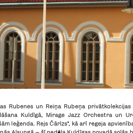
as Rubenes un Reiņa Rubeņa privātkolekcijas
āšana Kuldīgā, Mirage Jazz Orchestra un Uro
šām leģenda. Rejs Čārlzs”, kā arī regeja apvienī
ās Alsungā – šī nedēļa Kuldīgas novadā solās b