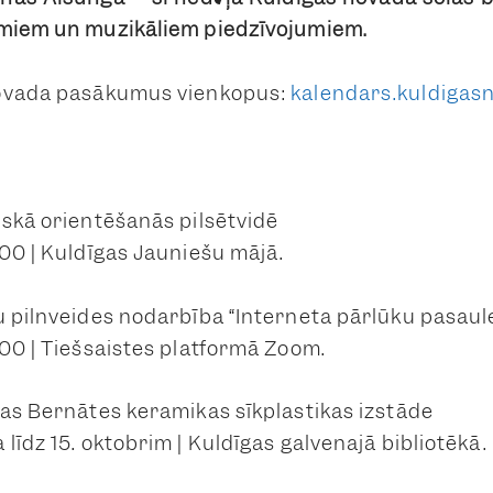
umiem un muzikāliem piedzīvojumiem.
novada pasākumus vienkopus:
kalendars.kuldigasn
iskā orientēšanās pilsētvidē
.00 | Kuldīgas Jauniešu mājā.
 pilnveides nodarbība “Interneta pārlūku pasaule 
.00 | Tiešsaistes platformā Zoom.
jas Bernātes keramikas sīkplastikas izstāde
līdz 15. oktobrim | Kuldīgas galvenajā bibliotēkā.